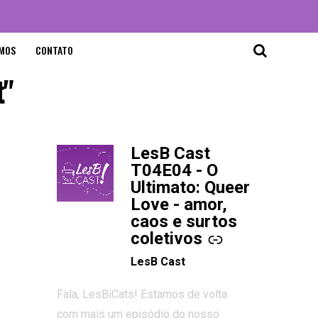
MOS
CONTATO
t"
LesB Cast
-
T04E04 - O
Ultimato: Queer
Love - amor,
caos e surtos
coletivos
LesB Cast
Fala, LesBiCats! Estamos de volta
com mais um episódio do nosso