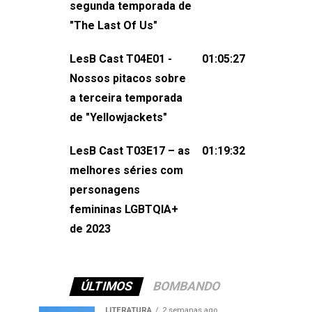
segunda temporada de
não esqueça de visitar nosso site e
"The Last Of Us"
também redes
sociais:Twitter: ⁠⁠⁠⁠@lesbout_br⁠⁠⁠⁠ Instagram: ⁠⁠⁠⁠@lesbout_br⁠⁠⁠
LesB Cast T04E01 -
01:05:27
do LesB Cast:Apresentação de
Nossos pitacos sobre
Karolen Passos
a terceira temporada
(⁠⁠⁠⁠⁠⁠@KarolenPassos⁠⁠⁠⁠⁠⁠)Participação de
de "Yellowjackets"
Bruna Fentanes (⁠⁠⁠⁠@brunarfentanes⁠⁠⁠⁠) e
LesB Cast T03E17 – as
01:19:32
Pollyelly FlorêncioEdição de Naiady
melhores séries com
Machado
personagens
femininas LGBTQIA+
de 2023
ÚLTIMOS
BOMBANDO
LITERATURA
2 semanas ago