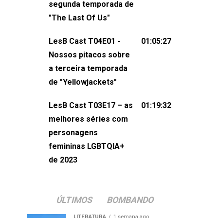
segunda temporada de
não esqueça de visitar nosso site e
"The Last Of Us"
também redes
sociais:Twitter: ⁠⁠⁠⁠@lesbout_br⁠⁠⁠⁠ Instagram: ⁠⁠⁠⁠@lesbout_br⁠⁠⁠
LesB Cast T04E01 -
01:05:27
do LesB Cast:Apresentação de
Nossos pitacos sobre
Karolen Passos
a terceira temporada
(⁠⁠⁠⁠⁠⁠@KarolenPassos⁠⁠⁠⁠⁠⁠)Participação de
de "Yellowjackets"
Bruna Fentanes (⁠⁠⁠⁠@brunarfentanes⁠⁠⁠⁠) e
LesB Cast T03E17 – as
01:19:32
Pollyelly FlorêncioEdição de Naiady
melhores séries com
Machado
personagens
femininas LGBTQIA+
de 2023
ÚLTIMOS
BOMBANDO
LITERATURA
1 semana ago