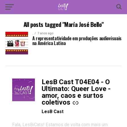
All posts tagged "María José Bello"
.
7 anos ago
A representatividade em produções audiovisuais
na América Latina
LesB Cast T04E04 - O
-
Ultimato: Queer Love -
amor, caos e surtos
coletivos
LesB Cast
Fala, LesBiCats! Estamos de volta com mais um