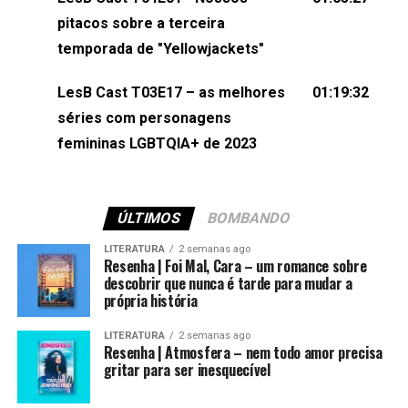
(⁠⁠⁠⁠@brunarfentanes⁠⁠⁠⁠) e Pollyelly FlorêncioEdição de
pitacos sobre a terceira
Naiady Machado
temporada de "Yellowjackets"
LesB Cast T03E17 – as melhores
01:19:32
séries com personagens
femininas LGBTQIA+ de 2023
ÚLTIMOS
BOMBANDO
LITERATURA
2 semanas ago
Resenha | Foi Mal, Cara – um romance sobre
descobrir que nunca é tarde para mudar a
própria história
LITERATURA
2 semanas ago
Resenha | Atmosfera – nem todo amor precisa
gritar para ser inesquecível