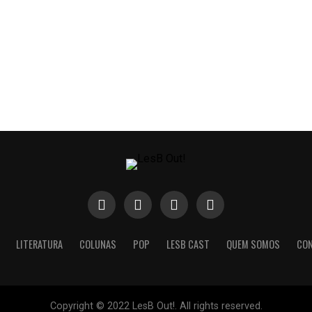
LITERATURA
COLUNAS
POP
LESB CAST
QUEM SOMOS
CO
Copyright © 2022 LesB Out!. All rights reserved.