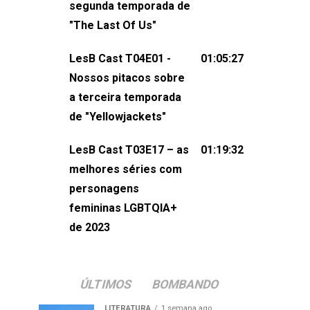
segunda temporada de
não esqueça de visitar nosso site e
"The Last Of Us"
também redes
sociais:Twitter: ⁠⁠⁠⁠@lesbout_br⁠⁠⁠⁠ Instagram: ⁠⁠⁠⁠@lesbout_br⁠⁠⁠
LesB Cast T04E01 -
01:05:27
do LesB Cast:Apresentação de
Nossos pitacos sobre
Karolen Passos
a terceira temporada
(⁠⁠⁠⁠⁠⁠@KarolenPassos⁠⁠⁠⁠⁠⁠)Participação de
de "Yellowjackets"
Bruna Fentanes (⁠⁠⁠⁠@brunarfentanes⁠⁠⁠⁠) e
LesB Cast T03E17 – as
01:19:32
Pollyelly FlorêncioEdição de Naiady
melhores séries com
Machado
personagens
femininas LGBTQIA+
de 2023
ÚLTIMOS
BOMBANDO
LITERATURA
1 semana ago