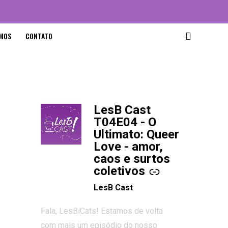
MOS
CONTATO
LesB Cast
-
T04E04 - O
Ultimato: Queer
Love - amor,
caos e surtos
coletivos
LesB Cast
Fala, LesBiCats! Estamos de volta
com mais um episódio do nosso