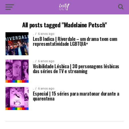
All posts tagged "Madelaine Petsch"
.
6 anos ago
LesB Indica | Riverdale – um drama teen com
representatividade LGBTQIA+
.
6 anos ago
Visibilidade Lésbica | 30 personagens lésbicas
das séries de TV e streaming
.
6 anos ago
Especial | 15 séries para maratonar durante a
quarentena