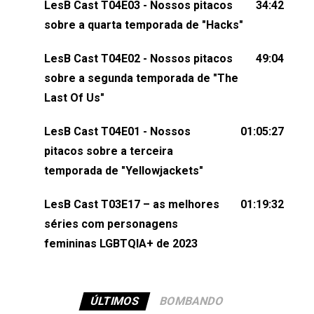
LesB Cast T04E03 - Nossos pitacos
34:42
comentários, perguntas ou qualquer outra coisa,
sobre a quarta temporada de "Hacks"
nos envie uma mensagem pelas redes sociais ou
um e-mail para podcast@lesbout.com.br. E não
LesB Cast T04E02 - Nossos pitacos
49:04
esqueça de visitar nosso site e também redes
sobre a segunda temporada de "The
sociais:Twitter: ⁠⁠⁠⁠@lesbout_br⁠⁠⁠⁠ Instagram: ⁠⁠⁠⁠@lesbout_br⁠⁠⁠⁠ TikTo
Last Of Us"
do LesB Cast:Apresentação de Karolen Passos
(⁠⁠⁠⁠⁠⁠@KarolenPassos⁠⁠⁠⁠⁠⁠)Participação de Bruna Fentanes
LesB Cast T04E01 - Nossos
01:05:27
(⁠⁠⁠⁠@brunarfentanes⁠⁠⁠⁠) e Pollyelly FlorêncioEdição de
pitacos sobre a terceira
Naiady Machado
temporada de "Yellowjackets"
LesB Cast T03E17 – as melhores
01:19:32
séries com personagens
femininas LGBTQIA+ de 2023
ÚLTIMOS
BOMBANDO