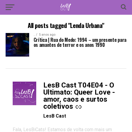
All posts tagged "Lenda Urbana"
.
5 anos ago
Crítica | Rua do Medo: 1994 – um presente para
os amantes de terror e os anos 1990
LesB Cast T04E04 - O
-
Ultimato: Queer Love -
amor, caos e surtos
coletivos
LesB Cast
Fala, LesBiCats! Estamos de volta com mais um