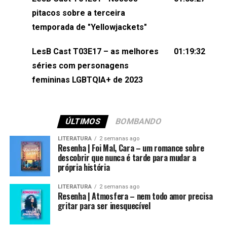
(⁠⁠⁠⁠@brunarfentanes⁠⁠⁠⁠) e Pollyelly FlorêncioEdição de
pitacos sobre a terceira
Naiady Machado
temporada de "Yellowjackets"
LesB Cast T03E17 – as melhores
01:19:32
séries com personagens
femininas LGBTQIA+ de 2023
ÚLTIMOS
BOMBANDO
LITERATURA
2 semanas ago
Resenha | Foi Mal, Cara – um romance sobre
descobrir que nunca é tarde para mudar a
própria história
LITERATURA
2 semanas ago
Resenha | Atmosfera – nem todo amor precisa
gritar para ser inesquecível