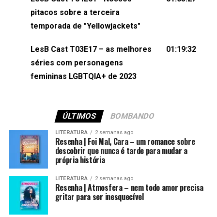
(⁠⁠⁠⁠@brunarfentanes⁠⁠⁠⁠) e Pollyelly FlorêncioEdição de
pitacos sobre a terceira
Naiady Machado
temporada de "Yellowjackets"
LesB Cast T03E17 – as melhores
01:19:32
séries com personagens
femininas LGBTQIA+ de 2023
ÚLTIMOS
BOMBANDO
LITERATURA
2 semanas ago
Resenha | Foi Mal, Cara – um romance sobre
descobrir que nunca é tarde para mudar a
própria história
LITERATURA
2 semanas ago
Resenha | Atmosfera – nem todo amor precisa
gritar para ser inesquecível