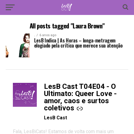
All posts tagged "Laura Brown"
.
6 anos ago
LesB Indica | As Horas – longa-metragem
elogiado pela crítica que merece sua atenção
LesB Cast T04E04 - O
-
Ultimato: Queer Love -
amor, caos e surtos
coletivos
LesB Cast
Fala, LesBiCats! Estamos de volta com mais um