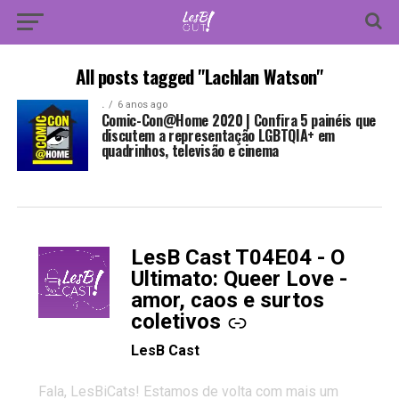
All posts tagged "Lachlan Watson"
.
6 anos ago
Comic-Con@Home 2020 | Confira 5 painéis que
discutem a representação LGBTQIA+ em
quadrinhos, televisão e cinema
LesB Cast T04E04 - O
-
Ultimato: Queer Love -
amor, caos e surtos
coletivos
LesB Cast
Fala, LesBiCats! Estamos de volta com mais um