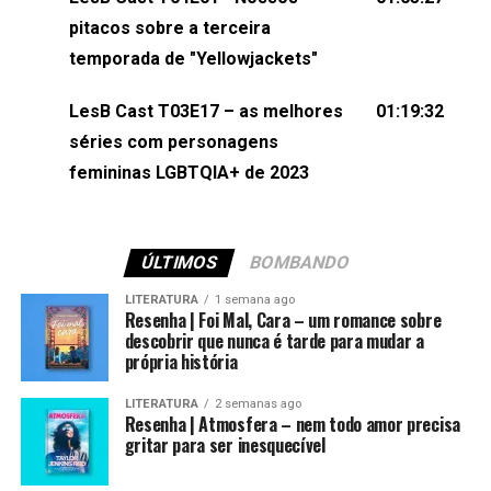
(⁠⁠⁠⁠@brunarfentanes⁠⁠⁠⁠) e Pollyelly FlorêncioEdição de
pitacos sobre a terceira
Naiady Machado
temporada de "Yellowjackets"
LesB Cast T03E17 – as melhores
01:19:32
séries com personagens
femininas LGBTQIA+ de 2023
ÚLTIMOS
BOMBANDO
LITERATURA
1 semana ago
Resenha | Foi Mal, Cara – um romance sobre
descobrir que nunca é tarde para mudar a
própria história
LITERATURA
2 semanas ago
Resenha | Atmosfera – nem todo amor precisa
gritar para ser inesquecível