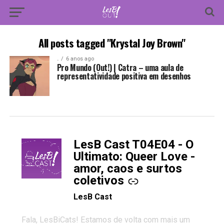
All posts tagged "Krystal Joy Brown"
.
6 anos ago
Pro Mundo (Out!) | Catra – uma aula de
representatividade positiva em desenhos
LesB Cast T04E04 - O
-
Ultimato: Queer Love -
amor, caos e surtos
coletivos
LesB Cast
Fala, LesBiCats! Estamos de volta com mais um