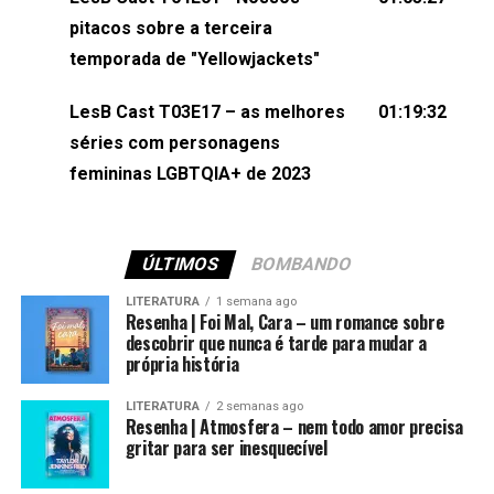
(⁠⁠⁠⁠@brunarfentanes⁠⁠⁠⁠) e Pollyelly FlorêncioEdição de
pitacos sobre a terceira
Naiady Machado
temporada de "Yellowjackets"
LesB Cast T03E17 – as melhores
01:19:32
séries com personagens
femininas LGBTQIA+ de 2023
ÚLTIMOS
BOMBANDO
LITERATURA
1 semana ago
Resenha | Foi Mal, Cara – um romance sobre
descobrir que nunca é tarde para mudar a
própria história
LITERATURA
2 semanas ago
Resenha | Atmosfera – nem todo amor precisa
gritar para ser inesquecível