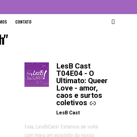
MOS
CONTATO
h"
LesB Cast
-
T04E04 - O
Ultimato: Queer
Love - amor,
caos e surtos
coletivos
LesB Cast
Fala, LesBiCats! Estamos de volta
com mais um episódio do nosso