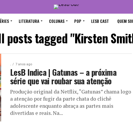
ÉRIES
LITERATURA
COLUNAS
POP
LESB CAST
QUEM SO
ll posts tagged "Kirsten Smit
.
7 anos ago
LesB Indica | Gatunas – a próxima
série que vai roubar sua atenção
Produção original da Netflix, “Gatunas” chama logo
a atenção por fugir da parte chata do clichê
adolescente enquanto abraça as partes mais
divertidas e reais. Na...