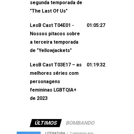
segunda temporada de
não esqueça de visitar nosso site e
"The Last Of Us"
também redes
sociais:Twitter: ⁠⁠⁠⁠@lesbout_br⁠⁠⁠⁠ Instagram: ⁠⁠⁠⁠@lesbout_br⁠⁠⁠
LesB Cast T04E01 -
01:05:27
do LesB Cast:Apresentação de
Nossos pitacos sobre
Karolen Passos
a terceira temporada
(⁠⁠⁠⁠⁠⁠@KarolenPassos⁠⁠⁠⁠⁠⁠)Participação de
de "Yellowjackets"
Bruna Fentanes (⁠⁠⁠⁠@brunarfentanes⁠⁠⁠⁠) e
LesB Cast T03E17 – as
01:19:32
Pollyelly FlorêncioEdição de Naiady
melhores séries com
Machado
personagens
femininas LGBTQIA+
de 2023
ÚLTIMOS
BOMBANDO
LITERATURA
2 semanas ago