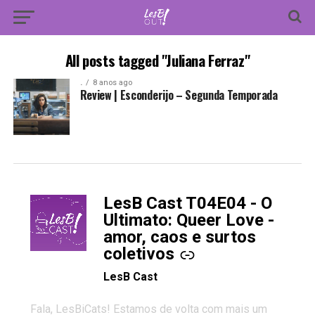
All posts tagged "Juliana Ferraz"
.
8 anos ago
Review | Esconderijo – Segunda Temporada
LesB Cast T04E04 - O
-
Ultimato: Queer Love -
amor, caos e surtos
coletivos
LesB Cast
Fala, LesBiCats! Estamos de volta com mais um