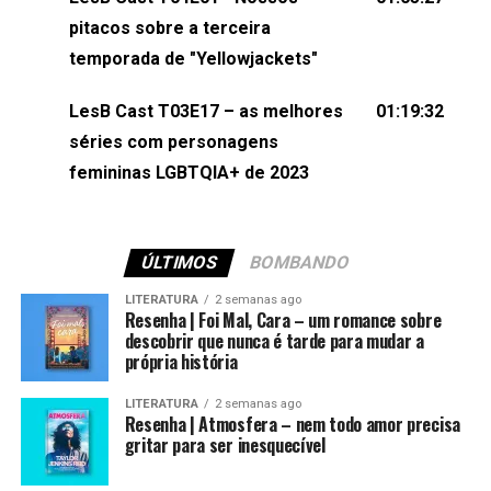
(⁠⁠⁠⁠@brunarfentanes⁠⁠⁠⁠) e Pollyelly FlorêncioEdição de
pitacos sobre a terceira
Naiady Machado
temporada de "Yellowjackets"
LesB Cast T03E17 – as melhores
01:19:32
séries com personagens
femininas LGBTQIA+ de 2023
ÚLTIMOS
BOMBANDO
LITERATURA
2 semanas ago
Resenha | Foi Mal, Cara – um romance sobre
descobrir que nunca é tarde para mudar a
própria história
LITERATURA
2 semanas ago
Resenha | Atmosfera – nem todo amor precisa
gritar para ser inesquecível