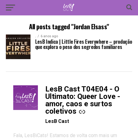
All posts tagged "Jordan Elsass"
.
6 anos ago
LesB Indica | Little Fires Everywhere – produção
que explora o peso dos segredos familiares
LesB Cast T04E04 - O
-
Ultimato: Queer Love -
amor, caos e surtos
coletivos
LesB Cast
Fala, LesBiCats! Estamos de volta com mais um