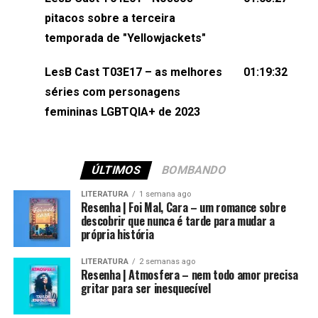
(⁠⁠⁠⁠@brunarfentanes⁠⁠⁠⁠) e Pollyelly FlorêncioEdição de
pitacos sobre a terceira
Naiady Machado
temporada de "Yellowjackets"
LesB Cast T03E17 – as melhores
01:19:32
séries com personagens
femininas LGBTQIA+ de 2023
ÚLTIMOS
BOMBANDO
LITERATURA
1 semana ago
Resenha | Foi Mal, Cara – um romance sobre
descobrir que nunca é tarde para mudar a
própria história
LITERATURA
2 semanas ago
Resenha | Atmosfera – nem todo amor precisa
gritar para ser inesquecível