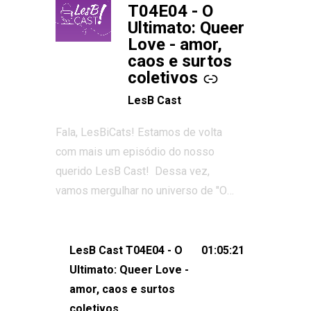
T04E04 - O
Ultimato: Queer
Love - amor,
caos e surtos
coletivos
LesB Cast
Fala, LesBiCats! Estamos de volta
com mais um episódio do nosso
querido LesB Cast! Dessa vez,
vamos mergulhar no universo de "O
Ultimato: Queer Love", o reality show
que conquistou corações, gerou tretas
e levantou debates intensos sobre
LesB Cast T04E04 - O
01:05:21
relacionamentos queer. Vem com a
Ultimato: Queer Love -
gente comentar os melhores
amor, caos e surtos
momentos, as maiores confusões e,
coletivos