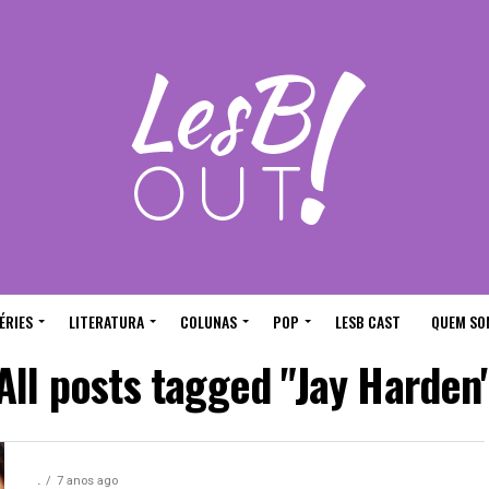
ÉRIES
LITERATURA
COLUNAS
POP
LESB CAST
QUEM SO
All posts tagged "Jay Harden
.
7 anos ago