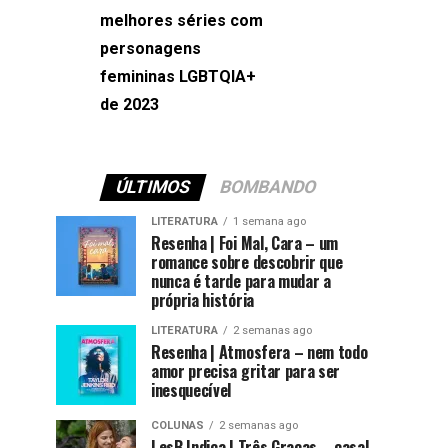
melhores séries com
Machado
personagens
femininas LGBTQIA+
de 2023
ÚLTIMOS
BOMBANDO
LITERATURA
1 semana ago
Resenha | Foi Mal, Cara – um
romance sobre descobrir que
nunca é tarde para mudar a
própria história
LITERATURA
2 semanas ago
Resenha | Atmosfera – nem todo
amor precisa gritar para ser
inesquecível
COLUNAS
2 semanas ago
LesB Indica | Três Graças – casal