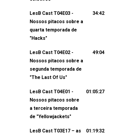
claro, tudo o que esse reality nos fez
LesB Cast T04E03 -
34:42
pensar (e rir) sobre amor sáfico!Você
Nossos pitacos sobre a
também pode participar dessa
quarta temporada de
conversa mandando sugestões de
"Hacks"
pauta, comentários, perguntas ou
qualquer outra coisa, nos envie uma
LesB Cast T04E02 -
49:04
mensagem pelas redes sociais ou um
Nossos pitacos sobre a
e-mail para podcast@lesbout.com.br. E
segunda temporada de
não esqueça de visitar nosso site e
"The Last Of Us"
também redes
sociais:Twitter: ⁠⁠⁠⁠@lesbout_br⁠⁠⁠⁠ Instagram: ⁠⁠⁠⁠@lesbout_br⁠⁠⁠
LesB Cast T04E01 -
01:05:27
do LesB Cast:Apresentação de
Nossos pitacos sobre
Karolen Passos
a terceira temporada
(⁠⁠⁠⁠⁠⁠@KarolenPassos⁠⁠⁠⁠⁠⁠)Participação de
de "Yellowjackets"
Bruna Fentanes (⁠⁠⁠⁠@brunarfentanes⁠⁠⁠⁠) e
LesB Cast T03E17 – as
01:19:32
Pollyelly FlorêncioEdição de Naiady