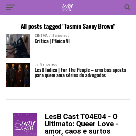
All posts tagged "Jasmin Savoy Brown"
CINEMA
3 anos ago
Crítica | Pânico VI
.
5 anos ago
LesB Indica | For The People – uma boa aposta
para quem ama séries de advogados
LesB Cast T04E04 - O
-
Ultimato: Queer Love -
amor, caos e surtos