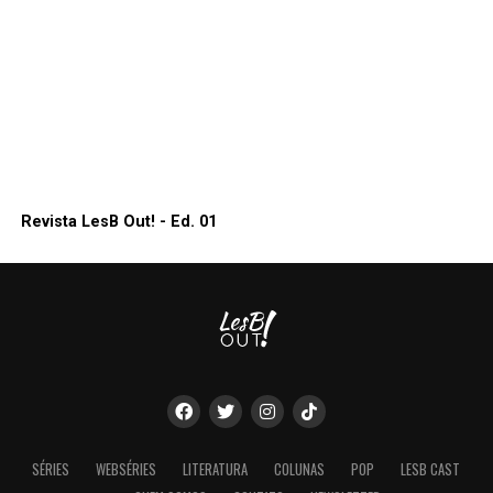
Revista LesB Out! - Ed. 01
SÉRIES
WEBSÉRIES
LITERATURA
COLUNAS
POP
LESB CAST