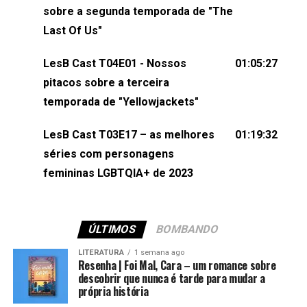
esqueça de visitar nosso site e também redes
sobre a segunda temporada de "The
sociais:Twitter: ⁠⁠⁠⁠@lesbout_br⁠⁠⁠⁠ Instagram: ⁠⁠⁠⁠@lesbout_br⁠⁠⁠⁠ TikTo
Last Of Us"
do LesB Cast:Apresentação de Karolen Passos
(⁠⁠⁠⁠⁠⁠@KarolenPassos⁠⁠⁠⁠⁠⁠)Participação de Bruna Fentanes
LesB Cast T04E01 - Nossos
01:05:27
(⁠⁠⁠⁠@brunarfentanes⁠⁠⁠⁠) e Pollyelly FlorêncioEdição de
pitacos sobre a terceira
Naiady Machado
temporada de "Yellowjackets"
LesB Cast T03E17 – as melhores
01:19:32
séries com personagens
femininas LGBTQIA+ de 2023
ÚLTIMOS
BOMBANDO
LITERATURA
1 semana ago
Resenha | Foi Mal, Cara – um romance sobre
descobrir que nunca é tarde para mudar a
própria história