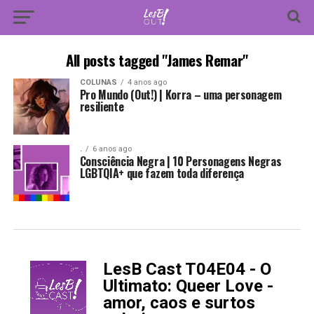
All posts tagged "James Remar"
COLUNAS
4 anos ago
Pro Mundo (Out!) | Korra – uma personagem
resiliente
.
6 anos ago
Consciência Negra | 10 Personagens Negras
LGBTQIA+ que fazem toda diferença
LesB Cast T04E04 - O
-
Ultimato: Queer Love -
amor, caos e surtos