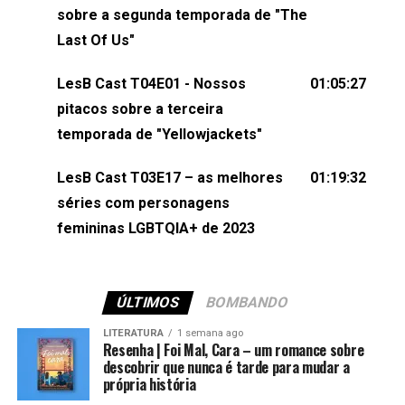
esqueça de visitar nosso site e também redes
sobre a segunda temporada de "The
sociais:Twitter: ⁠⁠⁠⁠@lesbout_br⁠⁠⁠⁠ Instagram: ⁠⁠⁠⁠@lesbout_br⁠⁠⁠⁠ TikTo
Last Of Us"
do LesB Cast:Apresentação de Karolen Passos
(⁠⁠⁠⁠⁠⁠@KarolenPassos⁠⁠⁠⁠⁠⁠)Participação de Bruna Fentanes
LesB Cast T04E01 - Nossos
01:05:27
(⁠⁠⁠⁠@brunarfentanes⁠⁠⁠⁠) e Pollyelly FlorêncioEdição de
pitacos sobre a terceira
Naiady Machado
temporada de "Yellowjackets"
LesB Cast T03E17 – as melhores
01:19:32
séries com personagens
femininas LGBTQIA+ de 2023
ÚLTIMOS
BOMBANDO
LITERATURA
1 semana ago
Resenha | Foi Mal, Cara – um romance sobre
descobrir que nunca é tarde para mudar a
própria história