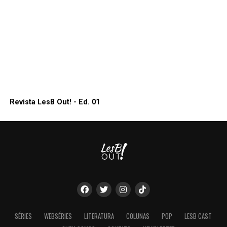
Revista LesB Out! - Ed. 01
SÉRIES
WEBSÉRIES
LITERATURA
COLUNAS
POP
LESB CAST