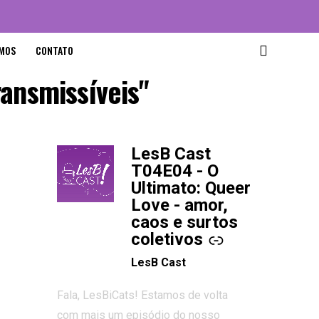
MOS
CONTATO
ransmissíveis"
LesB Cast
-
T04E04 - O
Ultimato: Queer
Love - amor,
caos e surtos
coletivos
LesB Cast
Fala, LesBiCats! Estamos de volta
com mais um episódio do nosso