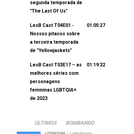
segunda temporada de
não esqueça de visitar nosso site e
"The Last Of Us"
também redes
sociais:Twitter: ⁠⁠⁠⁠@lesbout_br⁠⁠⁠⁠ Instagram: ⁠⁠⁠⁠@lesbout_br⁠⁠⁠
LesB Cast T04E01 -
01:05:27
do LesB Cast:Apresentação de
Nossos pitacos sobre
Karolen Passos
a terceira temporada
(⁠⁠⁠⁠⁠⁠@KarolenPassos⁠⁠⁠⁠⁠⁠)Participação de
de "Yellowjackets"
Bruna Fentanes (⁠⁠⁠⁠@brunarfentanes⁠⁠⁠⁠) e
LesB Cast T03E17 – as
01:19:32
Pollyelly FlorêncioEdição de Naiady
melhores séries com
Machado
personagens
femininas LGBTQIA+
de 2023
ÚLTIMOS
BOMBANDO
LITERATURA
1 semana ago