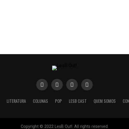
LITERATURA
COLUNAS
POP
LESB CAST
QUEM SOMOS
CO
Copyright © 2022 LesB Out!. All rights reserved.