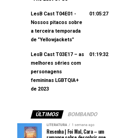
também redes
sociais:Twitter: ⁠⁠⁠⁠@lesbout_br⁠⁠⁠⁠ Instagram: ⁠⁠⁠⁠@lesbout_br⁠⁠⁠
LesB Cast T04E01 -
01:05:27
do LesB Cast:Apresentação de
Nossos pitacos sobre
Karolen Passos
a terceira temporada
(⁠⁠⁠⁠⁠⁠@KarolenPassos⁠⁠⁠⁠⁠⁠)Participação de
de "Yellowjackets"
Bruna Fentanes (⁠⁠⁠⁠@brunarfentanes⁠⁠⁠⁠) e
LesB Cast T03E17 – as
01:19:32
Pollyelly FlorêncioEdição de Naiady
melhores séries com
Machado
personagens
femininas LGBTQIA+
de 2023
ÚLTIMOS
BOMBANDO
LITERATURA
1 semana ago
Resenha | Foi Mal, Cara – um
romance sobre descobrir que