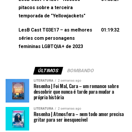
(⁠⁠⁠⁠@brunarfentanes⁠⁠⁠⁠) e Pollyelly FlorêncioEdição de
pitacos sobre a terceira
Naiady Machado
temporada de "Yellowjackets"
LesB Cast T03E17 – as melhores
01:19:32
séries com personagens
femininas LGBTQIA+ de 2023
ÚLTIMOS
BOMBANDO
LITERATURA
2 semanas ago
Resenha | Foi Mal, Cara – um romance sobre
descobrir que nunca é tarde para mudar a
própria história
LITERATURA
2 semanas ago
Resenha | Atmosfera – nem todo amor precisa
gritar para ser inesquecível