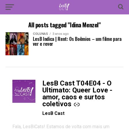
All posts tagged "Idina Menzel"
COLUNAS
3 anos ago
LesB Indica | Rent: Os Boêmios – um filme para
ver e rever
LesB Cast T04E04 - O
-
Ultimato: Queer Love -
amor, caos e surtos
coletivos
LesB Cast
Fala, LesBiCats! Estamos de volta com mais um