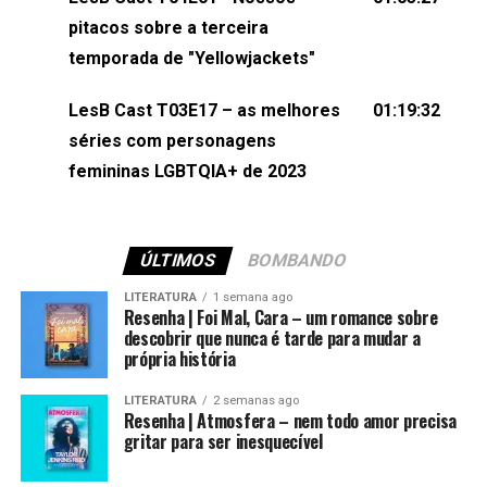
(⁠⁠⁠⁠@brunarfentanes⁠⁠⁠⁠) e Pollyelly FlorêncioEdição de
pitacos sobre a terceira
Naiady Machado
temporada de "Yellowjackets"
LesB Cast T03E17 – as melhores
01:19:32
séries com personagens
femininas LGBTQIA+ de 2023
ÚLTIMOS
BOMBANDO
LITERATURA
1 semana ago
Resenha | Foi Mal, Cara – um romance sobre
descobrir que nunca é tarde para mudar a
própria história
LITERATURA
2 semanas ago
Resenha | Atmosfera – nem todo amor precisa
gritar para ser inesquecível