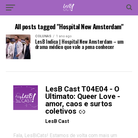
All posts tagged "Hospital New Amsterdam"
COLUNAS
1 ano ago
LesB Indica | Hospital New Amsterdam – um
drama médico que vale a pena conhecer
LesB Cast T04E04 - O
-
Ultimato: Queer Love -
amor, caos e surtos
coletivos
LesB Cast
Fala, LesBiCats! Estamos de volta com mais um