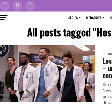
SÉRIES
WEBSÉRIES
L
All posts tagged "Ho
COLUN
Les
– u
con
Em m
New 
por 
de sa