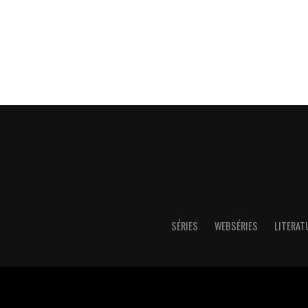
SÉRIES
WEBSÉRIES
LITERAT