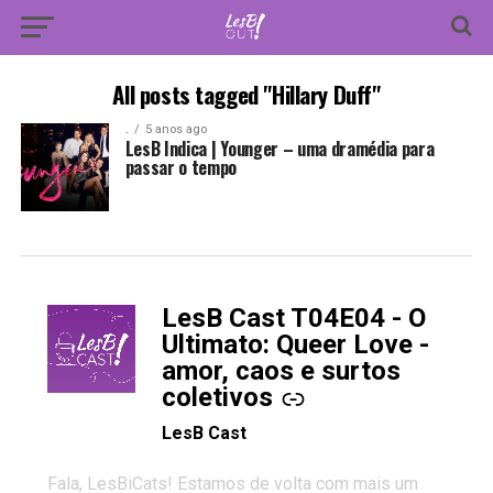
All posts tagged "Hillary Duff"
.
5 anos ago
LesB Indica | Younger – uma dramédia para
passar o tempo
LesB Cast T04E04 - O
-
Ultimato: Queer Love -
amor, caos e surtos
coletivos
LesB Cast
Fala, LesBiCats! Estamos de volta com mais um