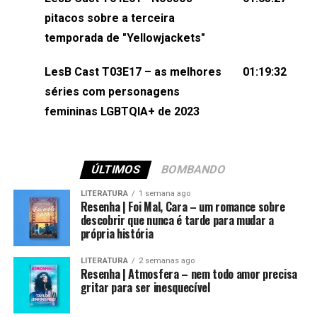
(⁠⁠⁠⁠@brunarfentanes⁠⁠⁠⁠) e Pollyelly FlorêncioEdição de
pitacos sobre a terceira
Naiady Machado
temporada de "Yellowjackets"
LesB Cast T03E17 – as melhores
01:19:32
séries com personagens
femininas LGBTQIA+ de 2023
ÚLTIMOS
BOMBANDO
LITERATURA
1 semana ago
Resenha | Foi Mal, Cara – um romance sobre
descobrir que nunca é tarde para mudar a
própria história
LITERATURA
2 semanas ago
Resenha | Atmosfera – nem todo amor precisa
gritar para ser inesquecível