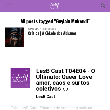
All posts tagged "Guylain Mukendi"
CINEMA
3 anos ago
Crítica | A Cidade dos Abismos
LesB Cast T04E04 - O
-
Ultimato: Queer Love -
amor, caos e surtos
coletivos
LesB Cast
Fala, LesBiCats! Estamos de volta com mais um