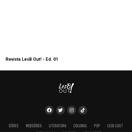
Revista LesB Out! - Ed. 01
SÉRIES
WEBSÉRIES
LITERATURA
COLUNAS
POP
LESB CAST