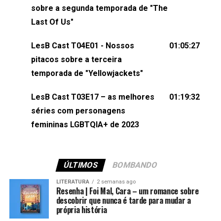
esqueça de visitar nosso site e também redes
sobre a segunda temporada de "The
sociais:Twitter: ⁠⁠⁠⁠@lesbout_br⁠⁠⁠⁠ Instagram: ⁠⁠⁠⁠@lesbout_br⁠⁠⁠⁠ TikTo
Last Of Us"
do LesB Cast:Apresentação de Karolen Passos
(⁠⁠⁠⁠⁠⁠@KarolenPassos⁠⁠⁠⁠⁠⁠)Participação de Bruna Fentanes
LesB Cast T04E01 - Nossos
01:05:27
(⁠⁠⁠⁠@brunarfentanes⁠⁠⁠⁠) e Pollyelly FlorêncioEdição de
pitacos sobre a terceira
Naiady Machado
temporada de "Yellowjackets"
LesB Cast T03E17 – as melhores
01:19:32
séries com personagens
femininas LGBTQIA+ de 2023
ÚLTIMOS
BOMBANDO
LITERATURA
2 semanas ago
Resenha | Foi Mal, Cara – um romance sobre
descobrir que nunca é tarde para mudar a
própria história