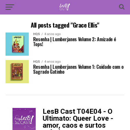
All posts tagged "Grace Ellis"
HQS
4 anos ago
Resenha | Lumberjanes Volume 2: Amizade é
Tops!
HQS
4 anos ago
Resenha | Lumberjanes Volume 1: Cuidado com o
Sagrado Gatinho
LesB Cast T04E04 - O
-
Ultimato: Queer Love -
amor, caos e surtos