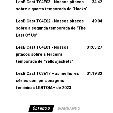
LesB Cast T04E03 - Nossos pitacos
34:42
comentários, perguntas ou qualquer outra coisa,
sobre a quarta temporada de "Hacks"
nos envie uma mensagem pelas redes sociais ou
um e-mail para podcast@lesbout.com.br. E não
LesB Cast T04E02 - Nossos pitacos
49:04
esqueça de visitar nosso site e também redes
sobre a segunda temporada de "The
sociais:Twitter: ⁠⁠⁠⁠@lesbout_br⁠⁠⁠⁠ Instagram: ⁠⁠⁠⁠@lesbout_br⁠⁠⁠⁠ TikTo
Last Of Us"
do LesB Cast:Apresentação de Karolen Passos
(⁠⁠⁠⁠⁠⁠@KarolenPassos⁠⁠⁠⁠⁠⁠)Participação de Bruna Fentanes
LesB Cast T04E01 - Nossos
01:05:27
(⁠⁠⁠⁠@brunarfentanes⁠⁠⁠⁠) e Pollyelly FlorêncioEdição de
pitacos sobre a terceira
Naiady Machado
temporada de "Yellowjackets"
LesB Cast T03E17 – as melhores
01:19:32
séries com personagens
femininas LGBTQIA+ de 2023
ÚLTIMOS
BOMBANDO