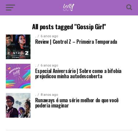
All posts tagged "Gossip Girl"
.
6 anos ago
Review | Control Z – Primeira Temporada
.
6 anos ago
Especial Aniversário | Sobre como a bifobia
prejudicou minha autodescoberta
.
8 anos ago
Runaways é uma série melhor do que você
poderia imaginar