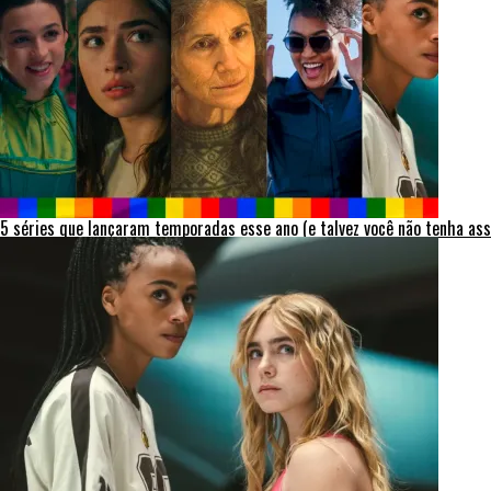
5 séries que lançaram temporadas esse ano (e talvez você não tenha ass