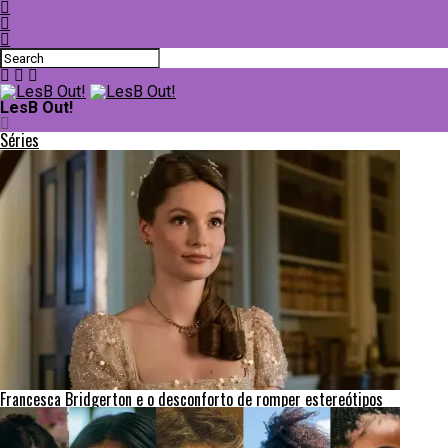
LesB Out!
Séries
Francesca Bridgerton e o desconforto de romper estereótipos