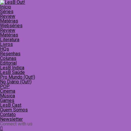
Início
Séries
Review
Matérias
Webséries
Review
Matérias
Literatura
Livros
HQs
Resenhas
Colunas
Editorial
LesB Indica
LesB Saúde
Pro Mundo (Out!)
No Diário (Out!)
POP
Cinema
Música
Games
LesB Cast
Quem Somos
Contato
Newsletter
Connect with us