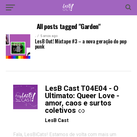
All posts tagged "Garden"
.
5 anos ago
LesB Out! Mixtape #3 – a nova geração do pop
punk
LesB Cast T04E04 - O
-
Ultimato: Queer Love -
amor, caos e surtos
coletivos
LesB Cast
Fala, LesBiCats! Estamos de volta com mais um