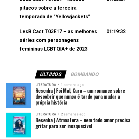
(⁠⁠⁠⁠@brunarfentanes⁠⁠⁠⁠) e Pollyelly FlorêncioEdição de
pitacos sobre a terceira
Naiady Machado
temporada de "Yellowjackets"
LesB Cast T03E17 – as melhores
01:19:32
séries com personagens
femininas LGBTQIA+ de 2023
ÚLTIMOS
BOMBANDO
LITERATURA
1 semana ago
Resenha | Foi Mal, Cara – um romance sobre
descobrir que nunca é tarde para mudar a
própria história
LITERATURA
2 semanas ago
Resenha | Atmosfera – nem todo amor precisa
gritar para ser inesquecível