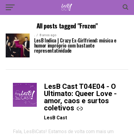
All posts tagged "Frozen"
.
8 anos ago
LesB Indica | Crazy Ex-Girlfriend: música e
humor impróprio com bastante
representatividade
LesB Cast T04E04 - O
-
Ultimato: Queer Love -
amor, caos e surtos
coletivos
LesB Cast
Fala, LesBiCats! Estamos de volta com mais um