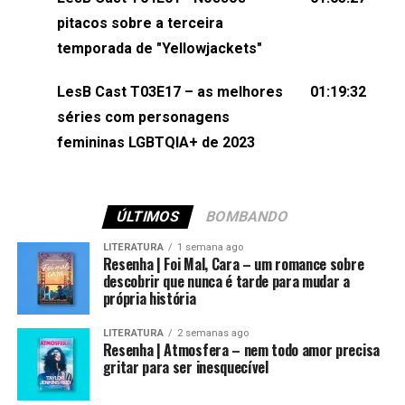
(⁠⁠⁠⁠@brunarfentanes⁠⁠⁠⁠) e Pollyelly FlorêncioEdição de
pitacos sobre a terceira
Naiady Machado
temporada de "Yellowjackets"
LesB Cast T03E17 – as melhores
01:19:32
séries com personagens
femininas LGBTQIA+ de 2023
ÚLTIMOS
BOMBANDO
LITERATURA
1 semana ago
Resenha | Foi Mal, Cara – um romance sobre
descobrir que nunca é tarde para mudar a
própria história
LITERATURA
2 semanas ago
Resenha | Atmosfera – nem todo amor precisa
gritar para ser inesquecível