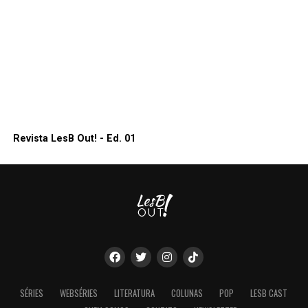
Revista LesB Out! - Ed. 01
SÉRIES
WEBSÉRIES
LITERATURA
COLUNAS
POP
LESB CAST