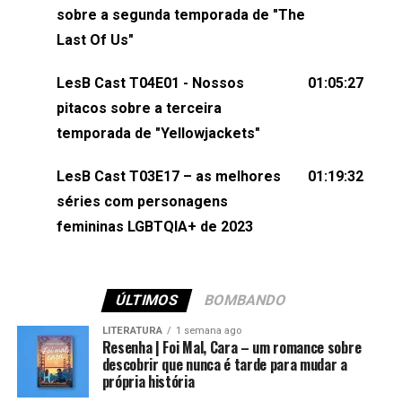
esqueça de visitar nosso site e também redes
sobre a segunda temporada de "The
sociais:Twitter: ⁠⁠⁠⁠@lesbout_br⁠⁠⁠⁠ Instagram: ⁠⁠⁠⁠@lesbout_br⁠⁠⁠⁠ TikTo
Last Of Us"
do LesB Cast:Apresentação de Karolen Passos
(⁠⁠⁠⁠⁠⁠@KarolenPassos⁠⁠⁠⁠⁠⁠)Participação de Bruna Fentanes
LesB Cast T04E01 - Nossos
01:05:27
(⁠⁠⁠⁠@brunarfentanes⁠⁠⁠⁠) e Pollyelly FlorêncioEdição de
pitacos sobre a terceira
Naiady Machado
temporada de "Yellowjackets"
LesB Cast T03E17 – as melhores
01:19:32
séries com personagens
femininas LGBTQIA+ de 2023
ÚLTIMOS
BOMBANDO
LITERATURA
1 semana ago
Resenha | Foi Mal, Cara – um romance sobre
descobrir que nunca é tarde para mudar a
própria história