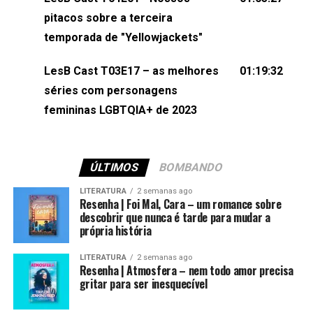
(⁠⁠⁠⁠@brunarfentanes⁠⁠⁠⁠) e Pollyelly FlorêncioEdição de
pitacos sobre a terceira
Naiady Machado
temporada de "Yellowjackets"
LesB Cast T03E17 – as melhores
01:19:32
séries com personagens
femininas LGBTQIA+ de 2023
ÚLTIMOS
BOMBANDO
LITERATURA
2 semanas ago
Resenha | Foi Mal, Cara – um romance sobre
descobrir que nunca é tarde para mudar a
própria história
LITERATURA
2 semanas ago
Resenha | Atmosfera – nem todo amor precisa
gritar para ser inesquecível