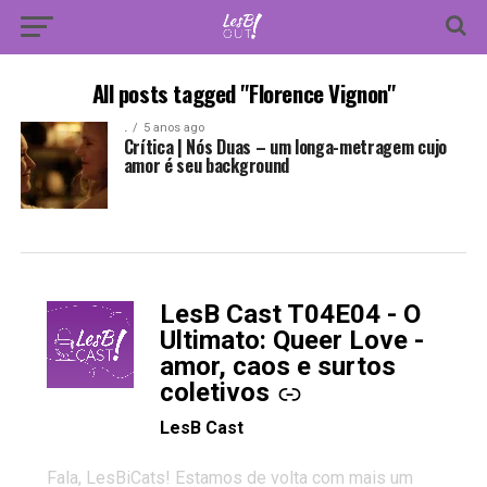
All posts tagged "Florence Vignon"
.
5 anos ago
Crítica | Nós Duas – um longa-metragem cujo
amor é seu background
LesB Cast T04E04 - O
-
Ultimato: Queer Love -
amor, caos e surtos
coletivos
LesB Cast
Fala, LesBiCats! Estamos de volta com mais um