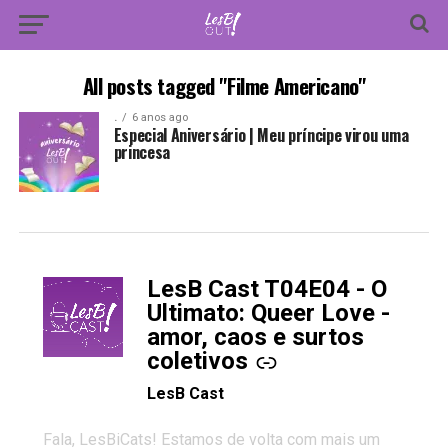
All posts tagged "Filme Americano"
.
6 anos ago
Especial Aniversário | Meu príncipe virou uma
princesa
LesB Cast T04E04 - O
-
Ultimato: Queer Love -
amor, caos e surtos
coletivos
LesB Cast
Fala, LesBiCats! Estamos de volta com mais um