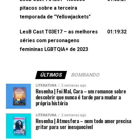
(⁠⁠⁠⁠@brunarfentanes⁠⁠⁠⁠) e Pollyelly FlorêncioEdição de
pitacos sobre a terceira
Naiady Machado
temporada de "Yellowjackets"
LesB Cast T03E17 – as melhores
01:19:32
séries com personagens
femininas LGBTQIA+ de 2023
ÚLTIMOS
BOMBANDO
LITERATURA
2 semanas ago
Resenha | Foi Mal, Cara – um romance sobre
descobrir que nunca é tarde para mudar a
própria história
LITERATURA
2 semanas ago
Resenha | Atmosfera – nem todo amor precisa
gritar para ser inesquecível