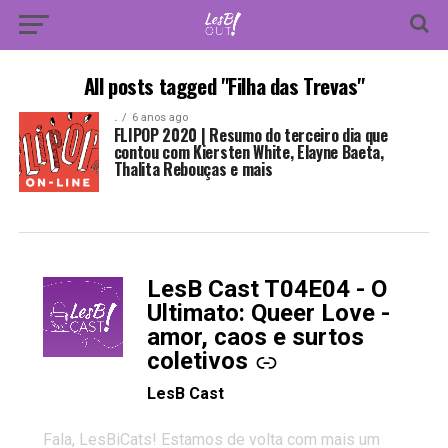
All posts tagged "Filha das Trevas"
.
6 anos ago
FLIPOP 2020 | Resumo do terceiro dia que
contou com Kiersten White, Elayne Baeta,
Thalita Rebouças e mais
LesB Cast T04E04 - O
-
Ultimato: Queer Love -
amor, caos e surtos
coletivos
LesB Cast
Fala, LesBiCats! Estamos de volta com mais um