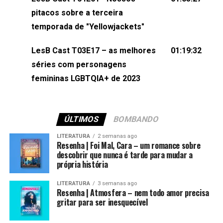
(⁠⁠⁠⁠@brunarfentanes⁠⁠⁠⁠) e Pollyelly FlorêncioEdição de
pitacos sobre a terceira
Naiady Machado
temporada de "Yellowjackets"
LesB Cast T03E17 – as melhores
01:19:32
séries com personagens
femininas LGBTQIA+ de 2023
ÚLTIMOS
BOMBANDO
LITERATURA
2 semanas ago
Resenha | Foi Mal, Cara – um romance sobre
descobrir que nunca é tarde para mudar a
própria história
LITERATURA
3 semanas ago
Resenha | Atmosfera – nem todo amor precisa
gritar para ser inesquecível