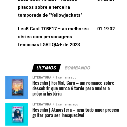
(⁠⁠⁠⁠@brunarfentanes⁠⁠⁠⁠) e Pollyelly FlorêncioEdição de
pitacos sobre a terceira
Naiady Machado
temporada de "Yellowjackets"
LesB Cast T03E17 – as melhores
01:19:32
séries com personagens
femininas LGBTQIA+ de 2023
ÚLTIMOS
BOMBANDO
LITERATURA
1 semana ago
Resenha | Foi Mal, Cara – um romance sobre
descobrir que nunca é tarde para mudar a
própria história
LITERATURA
2 semanas ago
Resenha | Atmosfera – nem todo amor precisa
gritar para ser inesquecível