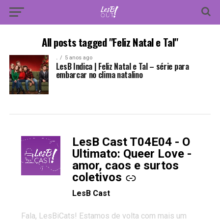
All posts tagged "Feliz Natal e Tal"
.
5 anos ago
LesB Indica | Feliz Natal e Tal – série para
embarcar no clima natalino
LesB Cast T04E04 - O
-
Ultimato: Queer Love -
amor, caos e surtos
coletivos
LesB Cast
Fala, LesBiCats! Estamos de volta com mais um