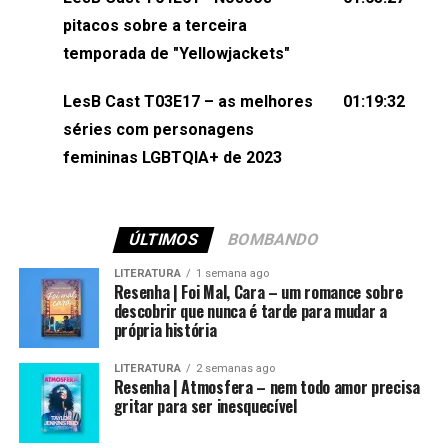
(⁠⁠⁠⁠@brunarfentanes⁠⁠⁠⁠) e Pollyelly FlorêncioEdição de
pitacos sobre a terceira
Naiady Machado
temporada de "Yellowjackets"
LesB Cast T03E17 – as melhores
01:19:32
séries com personagens
femininas LGBTQIA+ de 2023
ÚLTIMOS
BOMBANDO
LITERATURA
1 semana ago
Resenha | Foi Mal, Cara – um romance sobre
descobrir que nunca é tarde para mudar a
própria história
LITERATURA
2 semanas ago
Resenha | Atmosfera – nem todo amor precisa
gritar para ser inesquecível