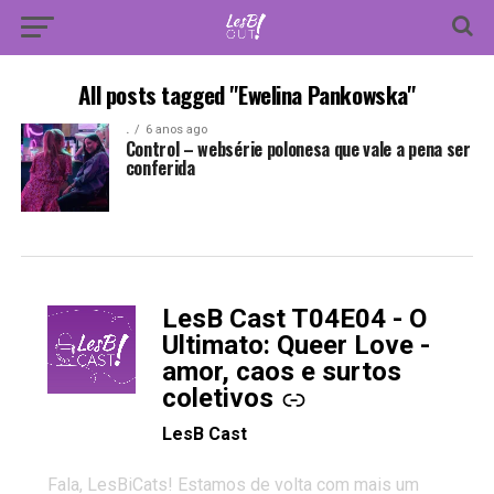
All posts tagged "Ewelina Pankowska"
.
6 anos ago
Control – websérie polonesa que vale a pena ser
conferida
LesB Cast T04E04 - O
-
Ultimato: Queer Love -
amor, caos e surtos
coletivos
LesB Cast
Fala, LesBiCats! Estamos de volta com mais um