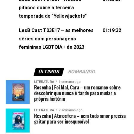
(⁠⁠⁠⁠@brunarfentanes⁠⁠⁠⁠) e Pollyelly FlorêncioEdição de
pitacos sobre a terceira
Naiady Machado
temporada de "Yellowjackets"
LesB Cast T03E17 – as melhores
01:19:32
séries com personagens
femininas LGBTQIA+ de 2023
ÚLTIMOS
BOMBANDO
LITERATURA
1 semana ago
Resenha | Foi Mal, Cara – um romance sobre
descobrir que nunca é tarde para mudar a
própria história
LITERATURA
2 semanas ago
Resenha | Atmosfera – nem todo amor precisa
gritar para ser inesquecível