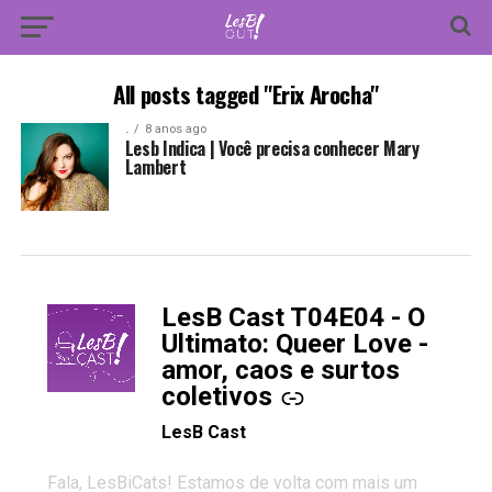
All posts tagged "Erix Arocha"
.
8 anos ago
Lesb Indica | Você precisa conhecer Mary
Lambert
LesB Cast T04E04 - O
-
Ultimato: Queer Love -
amor, caos e surtos
coletivos
LesB Cast
Fala, LesBiCats! Estamos de volta com mais um