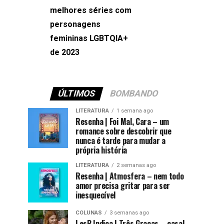
melhores séries com
Machado
personagens
femininas LGBTQIA+
de 2023
ÚLTIMOS
BOMBANDO
LITERATURA
1 semana ago
Resenha | Foi Mal, Cara – um
romance sobre descobrir que
nunca é tarde para mudar a
própria história
LITERATURA
2 semanas ago
Resenha | Atmosfera – nem todo
amor precisa gritar para ser
inesquecível
COLUNAS
3 semanas ago
LesB Indica | Três Graças – casal