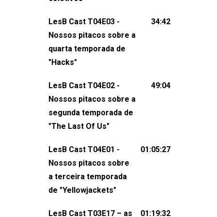
claro, tudo o que esse reality nos fez
LesB Cast T04E03 -
34:42
pensar (e rir) sobre amor sáfico!Você
Nossos pitacos sobre a
também pode participar dessa
quarta temporada de
conversa mandando sugestões de
"Hacks"
pauta, comentários, perguntas ou
qualquer outra coisa, nos envie uma
LesB Cast T04E02 -
49:04
mensagem pelas redes sociais ou um
Nossos pitacos sobre a
e-mail para podcast@lesbout.com.br. E
segunda temporada de
não esqueça de visitar nosso site e
"The Last Of Us"
também redes
sociais:Twitter: ⁠⁠⁠⁠@lesbout_br⁠⁠⁠⁠ Instagram: ⁠⁠⁠⁠@lesbout_br⁠⁠⁠
LesB Cast T04E01 -
01:05:27
do LesB Cast:Apresentação de
Nossos pitacos sobre
Karolen Passos
a terceira temporada
(⁠⁠⁠⁠⁠⁠@KarolenPassos⁠⁠⁠⁠⁠⁠)Participação de
de "Yellowjackets"
Bruna Fentanes (⁠⁠⁠⁠@brunarfentanes⁠⁠⁠⁠) e
LesB Cast T03E17 – as
01:19:32
Pollyelly FlorêncioEdição de Naiady