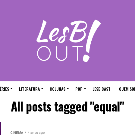
ÉRIES
LITERATURA
COLUNAS
POP
LESB CAST
QUEM SO
All posts tagged "equal"
CINEMA
4 anos ago