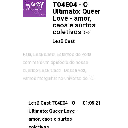
T04E04 - O
Ultimato: Queer
Love - amor,
caos e surtos
coletivos
LesB Cast
Fala, LesBiCats! Estamos de volta
com mais um episódio do nosso
querido LesB Cast! Dessa vez,
vamos mergulhar no universo de "O
Ultimato: Queer Love", o reality show
que conquistou corações, gerou tretas
e levantou debates intensos sobre
LesB Cast T04E04 - O
01:05:21
relacionamentos queer. Vem com a
Ultimato: Queer Love -
gente comentar os melhores
amor, caos e surtos
momentos, as maiores confusões e,
coletivos