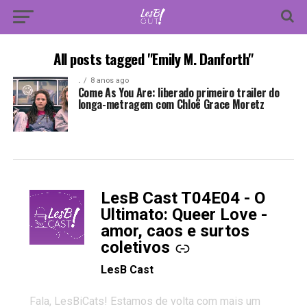
All posts tagged "Emily M. Danforth"
.
8 anos ago
Come As You Are: liberado primeiro trailer do
longa-metragem com Chloë Grace Moretz
LesB Cast T04E04 - O
-
Ultimato: Queer Love -
amor, caos e surtos
coletivos
LesB Cast
Fala, LesBiCats! Estamos de volta com mais um