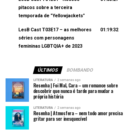
(⁠⁠⁠⁠@brunarfentanes⁠⁠⁠⁠) e Pollyelly FlorêncioEdição de
pitacos sobre a terceira
Naiady Machado
temporada de "Yellowjackets"
LesB Cast T03E17 – as melhores
01:19:32
séries com personagens
femininas LGBTQIA+ de 2023
ÚLTIMOS
BOMBANDO
LITERATURA
2 semanas ago
Resenha | Foi Mal, Cara – um romance sobre
descobrir que nunca é tarde para mudar a
própria história
LITERATURA
2 semanas ago
Resenha | Atmosfera – nem todo amor precisa
gritar para ser inesquecível