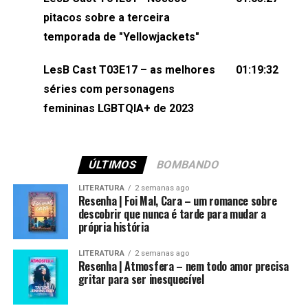
(⁠⁠⁠⁠@brunarfentanes⁠⁠⁠⁠) e Pollyelly FlorêncioEdição de
pitacos sobre a terceira
Naiady Machado
temporada de "Yellowjackets"
LesB Cast T03E17 – as melhores
01:19:32
séries com personagens
femininas LGBTQIA+ de 2023
ÚLTIMOS
BOMBANDO
LITERATURA
2 semanas ago
Resenha | Foi Mal, Cara – um romance sobre
descobrir que nunca é tarde para mudar a
própria história
LITERATURA
2 semanas ago
Resenha | Atmosfera – nem todo amor precisa
gritar para ser inesquecível