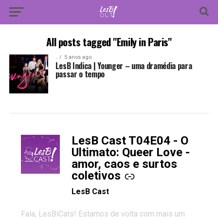
All posts tagged "Emily in Paris"
.
5 anos ago
LesB Indica | Younger – uma dramédia para
passar o tempo
LesB Cast T04E04 - O
-
Ultimato: Queer Love -
amor, caos e surtos
coletivos
LesB Cast
Fala, LesBiCats! Estamos de volta com mais um