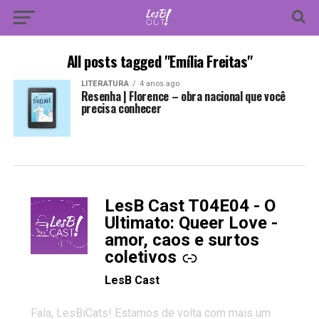
All posts tagged "Emília Freitas"
LITERATURA
4 anos ago
Resenha | Florence – obra nacional que você
precisa conhecer
LesB Cast T04E04 - O
-
Ultimato: Queer Love -
amor, caos e surtos
coletivos
LesB Cast
Fala, LesBiCats! Estamos de volta com mais um