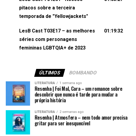
(⁠⁠⁠⁠@brunarfentanes⁠⁠⁠⁠) e Pollyelly FlorêncioEdição de
pitacos sobre a terceira
Naiady Machado
temporada de "Yellowjackets"
LesB Cast T03E17 – as melhores
01:19:32
séries com personagens
femininas LGBTQIA+ de 2023
ÚLTIMOS
BOMBANDO
LITERATURA
1 semana ago
Resenha | Foi Mal, Cara – um romance sobre
descobrir que nunca é tarde para mudar a
própria história
LITERATURA
2 semanas ago
Resenha | Atmosfera – nem todo amor precisa
gritar para ser inesquecível