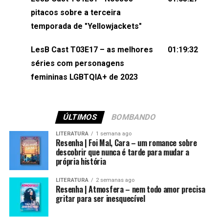
(⁠⁠⁠⁠@brunarfentanes⁠⁠⁠⁠) e Pollyelly FlorêncioEdição de
pitacos sobre a terceira
Naiady Machado
temporada de "Yellowjackets"
LesB Cast T03E17 – as melhores
01:19:32
séries com personagens
femininas LGBTQIA+ de 2023
ÚLTIMOS
BOMBANDO
LITERATURA
1 semana ago
Resenha | Foi Mal, Cara – um romance sobre
descobrir que nunca é tarde para mudar a
própria história
LITERATURA
2 semanas ago
Resenha | Atmosfera – nem todo amor precisa
gritar para ser inesquecível