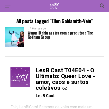
All posts tagged "Ellen Goldsmith-Vein"
.
8 anos ago
Wanuri Kahiu assina com a produtora The
Gotham Group
LesB Cast T04E04 - O
-
Ultimato: Queer Love -
amor, caos e surtos
coletivos
LesB Cast
Fala, LesBiCats! Estamos de volta com mais um