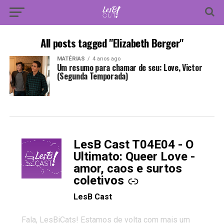
All posts tagged "Elizabeth Berger"
MATÉRIAS
4 anos ago
Um resumo para chamar de seu: Love, Victor
(Segunda Temporada)
LesB Cast T04E04 - O
-
Ultimato: Queer Love -
amor, caos e surtos
coletivos
LesB Cast
Fala, LesBiCats! Estamos de volta com mais um