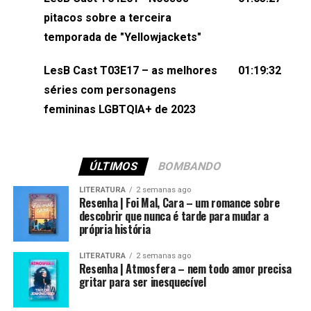
(⁠⁠⁠⁠@brunarfentanes⁠⁠⁠⁠) e Pollyelly FlorêncioEdição de
pitacos sobre a terceira
Naiady Machado
temporada de "Yellowjackets"
LesB Cast T03E17 – as melhores
01:19:32
séries com personagens
femininas LGBTQIA+ de 2023
ÚLTIMOS
BOMBANDO
LITERATURA
2 semanas ago
Resenha | Foi Mal, Cara – um romance sobre
descobrir que nunca é tarde para mudar a
própria história
LITERATURA
2 semanas ago
Resenha | Atmosfera – nem todo amor precisa
gritar para ser inesquecível