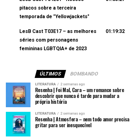
(⁠⁠⁠⁠@brunarfentanes⁠⁠⁠⁠) e Pollyelly FlorêncioEdição de
pitacos sobre a terceira
Naiady Machado
temporada de "Yellowjackets"
LesB Cast T03E17 – as melhores
01:19:32
séries com personagens
femininas LGBTQIA+ de 2023
ÚLTIMOS
BOMBANDO
LITERATURA
2 semanas ago
Resenha | Foi Mal, Cara – um romance sobre
descobrir que nunca é tarde para mudar a
própria história
LITERATURA
2 semanas ago
Resenha | Atmosfera – nem todo amor precisa
gritar para ser inesquecível