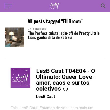
All posts tagged "Eli Brown"
.
8 anos ago
The Perfectionists: spin-off de Pretty Little
Liars ganha data de estreia
LesB Cast T04E04 - O
-
Ultimato: Queer Love -
amor, caos e surtos
coletivos
LesB Cast
Fala, LesBiCats! Estamos de volta com mais um