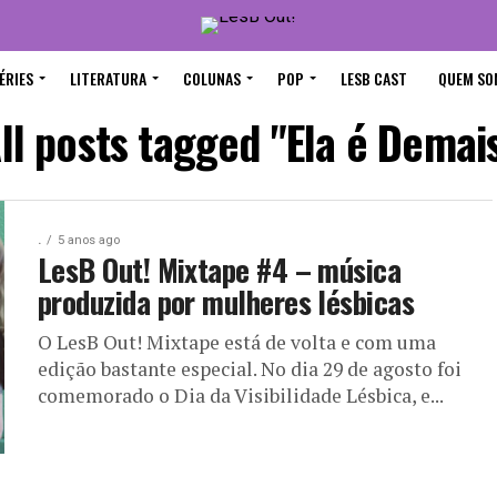
ÉRIES
LITERATURA
COLUNAS
POP
LESB CAST
QUEM SO
ll posts tagged "Ela é Demai
.
5 anos ago
LesB Out! Mixtape #4 – música
produzida por mulheres lésbicas
O LesB Out! Mixtape está de volta e com uma
edição bastante especial. No dia 29 de agosto foi
comemorado o Dia da Visibilidade Lésbica, e...