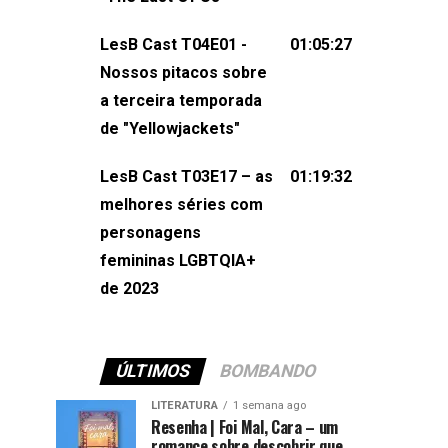
também redes
sociais:Twitter: ⁠⁠⁠⁠@lesbout_br⁠⁠⁠⁠ Instagram: ⁠⁠⁠⁠@lesbout_br⁠⁠⁠
LesB Cast T04E01 -
01:05:27
do LesB Cast:Apresentação de
Nossos pitacos sobre
Karolen Passos
a terceira temporada
(⁠⁠⁠⁠⁠⁠@KarolenPassos⁠⁠⁠⁠⁠⁠)Participação de
de "Yellowjackets"
Bruna Fentanes (⁠⁠⁠⁠@brunarfentanes⁠⁠⁠⁠) e
LesB Cast T03E17 – as
01:19:32
Pollyelly FlorêncioEdição de Naiady
melhores séries com
Machado
personagens
femininas LGBTQIA+
de 2023
ÚLTIMOS
BOMBANDO
LITERATURA
1 semana ago
Resenha | Foi Mal, Cara – um
romance sobre descobrir que