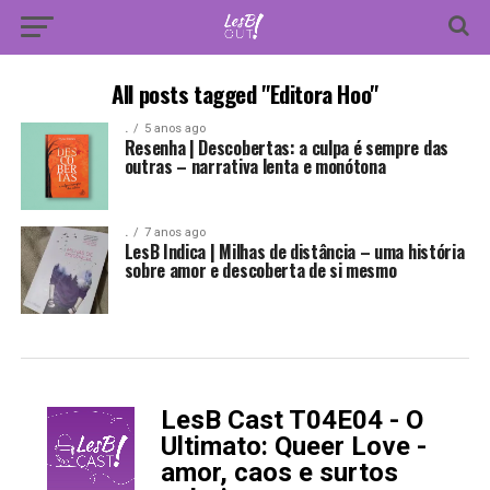
All posts tagged "Editora Hoo"
.
5 anos ago
Resenha | Descobertas: a culpa é sempre das
outras – narrativa lenta e monótona
.
7 anos ago
LesB Indica | Milhas de distância – uma história
sobre amor e descoberta de si mesmo
LesB Cast T04E04 - O
-
Ultimato: Queer Love -
amor, caos e surtos