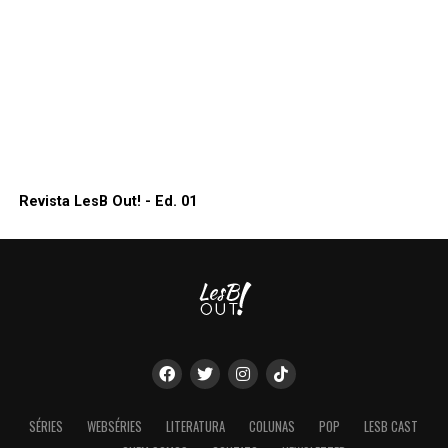
Revista LesB Out! - Ed. 01
SÉRIES
WEBSÉRIES
LITERATURA
COLUNAS
POP
LESB CAST