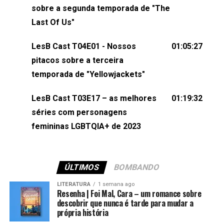
esqueça de visitar nosso site e também redes
sobre a segunda temporada de "The
sociais:Twitter: ⁠⁠⁠⁠@lesbout_br⁠⁠⁠⁠ Instagram: ⁠⁠⁠⁠@lesbout_br⁠⁠⁠⁠ TikTo
Last Of Us"
do LesB Cast:Apresentação de Karolen Passos
(⁠⁠⁠⁠⁠⁠@KarolenPassos⁠⁠⁠⁠⁠⁠)Participação de Bruna Fentanes
LesB Cast T04E01 - Nossos
01:05:27
(⁠⁠⁠⁠@brunarfentanes⁠⁠⁠⁠) e Pollyelly FlorêncioEdição de
pitacos sobre a terceira
Naiady Machado
temporada de "Yellowjackets"
LesB Cast T03E17 – as melhores
01:19:32
séries com personagens
femininas LGBTQIA+ de 2023
ÚLTIMOS
BOMBANDO
LITERATURA
1 semana ago
Resenha | Foi Mal, Cara – um romance sobre
descobrir que nunca é tarde para mudar a
própria história