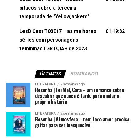
(⁠⁠⁠⁠@brunarfentanes⁠⁠⁠⁠) e Pollyelly FlorêncioEdição de
pitacos sobre a terceira
Naiady Machado
temporada de "Yellowjackets"
LesB Cast T03E17 – as melhores
01:19:32
séries com personagens
femininas LGBTQIA+ de 2023
ÚLTIMOS
BOMBANDO
LITERATURA
2 semanas ago
Resenha | Foi Mal, Cara – um romance sobre
descobrir que nunca é tarde para mudar a
própria história
LITERATURA
2 semanas ago
Resenha | Atmosfera – nem todo amor precisa
gritar para ser inesquecível