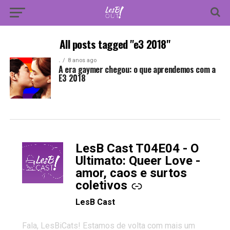
All posts tagged "e3 2018"
.
8 anos ago
A era gaymer chegou: o que aprendemos com a
E3 2018
LesB Cast T04E04 - O
-
Ultimato: Queer Love -
amor, caos e surtos
coletivos
LesB Cast
Fala, LesBiCats! Estamos de volta com mais um