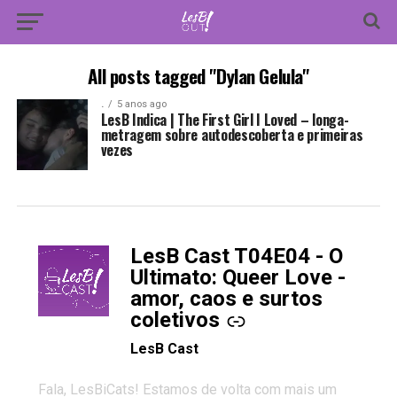
All posts tagged "Dylan Gelula"
.
5 anos ago
LesB Indica | The First Girl I Loved – longa-
metragem sobre autodescoberta e primeiras
vezes
LesB Cast T04E04 - O
-
Ultimato: Queer Love -
amor, caos e surtos
coletivos
LesB Cast
Fala, LesBiCats! Estamos de volta com mais um