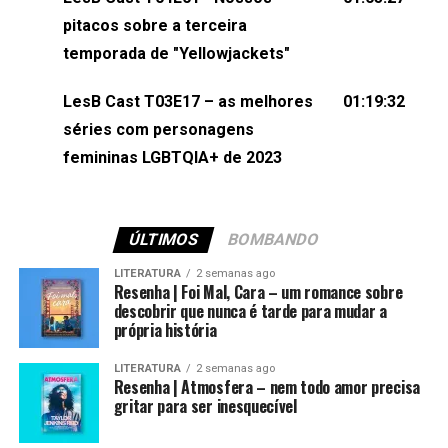
(⁠⁠⁠⁠@brunarfentanes⁠⁠⁠⁠) e Pollyelly FlorêncioEdição de
pitacos sobre a terceira
Naiady Machado
temporada de "Yellowjackets"
LesB Cast T03E17 – as melhores
01:19:32
séries com personagens
femininas LGBTQIA+ de 2023
ÚLTIMOS
BOMBANDO
LITERATURA
2 semanas ago
Resenha | Foi Mal, Cara – um romance sobre
descobrir que nunca é tarde para mudar a
própria história
LITERATURA
2 semanas ago
Resenha | Atmosfera – nem todo amor precisa
gritar para ser inesquecível