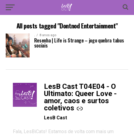
All posts tagged "Dontnod Entertainment"
.
8 anos ago
Resenha | Life is Strange – jogo quebra tabus
sociais
LesB Cast T04E04 - O
-
Ultimato: Queer Love -
amor, caos e surtos
coletivos
LesB Cast
Fala, LesBiCats! Estamos de volta com mais um