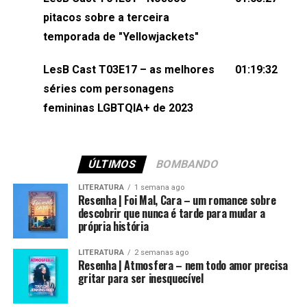
(⁠⁠⁠⁠@brunarfentanes⁠⁠⁠⁠) e Pollyelly FlorêncioEdição de
pitacos sobre a terceira
Naiady Machado
temporada de "Yellowjackets"
LesB Cast T03E17 – as melhores
01:19:32
séries com personagens
femininas LGBTQIA+ de 2023
ÚLTIMOS
BOMBANDO
LITERATURA
1 semana ago
Resenha | Foi Mal, Cara – um romance sobre
descobrir que nunca é tarde para mudar a
própria história
LITERATURA
2 semanas ago
Resenha | Atmosfera – nem todo amor precisa
gritar para ser inesquecível