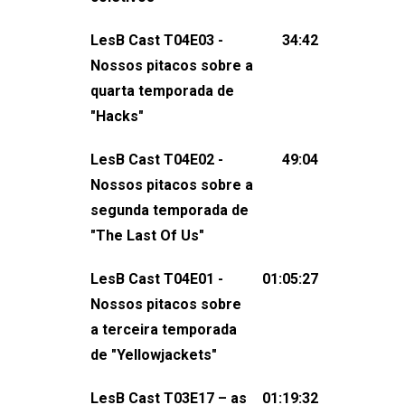
claro, tudo o que esse reality nos fez
LesB Cast T04E03 -
34:42
pensar (e rir) sobre amor sáfico!Você
Nossos pitacos sobre a
também pode participar dessa
quarta temporada de
conversa mandando sugestões de
"Hacks"
pauta, comentários, perguntas ou
qualquer outra coisa, nos envie uma
LesB Cast T04E02 -
49:04
mensagem pelas redes sociais ou um
Nossos pitacos sobre a
e-mail para podcast@lesbout.com.br. E
segunda temporada de
não esqueça de visitar nosso site e
"The Last Of Us"
também redes
sociais:Twitter: ⁠⁠⁠⁠@lesbout_br⁠⁠⁠⁠ Instagram: ⁠⁠⁠⁠@lesbout_br⁠⁠⁠
LesB Cast T04E01 -
01:05:27
do LesB Cast:Apresentação de
Nossos pitacos sobre
Karolen Passos
a terceira temporada
(⁠⁠⁠⁠⁠⁠@KarolenPassos⁠⁠⁠⁠⁠⁠)Participação de
de "Yellowjackets"
Bruna Fentanes (⁠⁠⁠⁠@brunarfentanes⁠⁠⁠⁠) e
LesB Cast T03E17 – as
01:19:32
Pollyelly FlorêncioEdição de Naiady