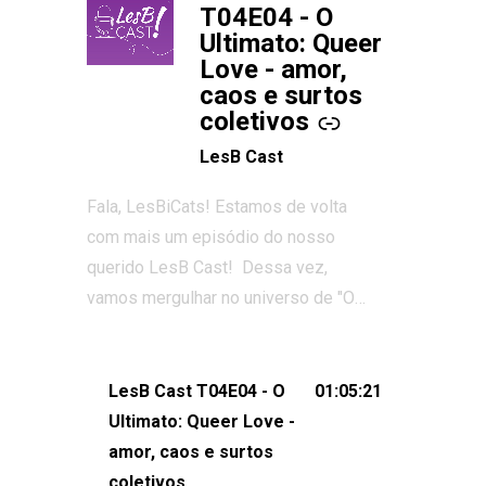
T04E04 - O
Ultimato: Queer
Love - amor,
caos e surtos
coletivos
LesB Cast
Fala, LesBiCats! Estamos de volta
com mais um episódio do nosso
querido LesB Cast! Dessa vez,
vamos mergulhar no universo de "O
Ultimato: Queer Love", o reality show
que conquistou corações, gerou tretas
e levantou debates intensos sobre
LesB Cast T04E04 - O
01:05:21
relacionamentos queer. Vem com a
Ultimato: Queer Love -
gente comentar os melhores
amor, caos e surtos
momentos, as maiores confusões e,
coletivos