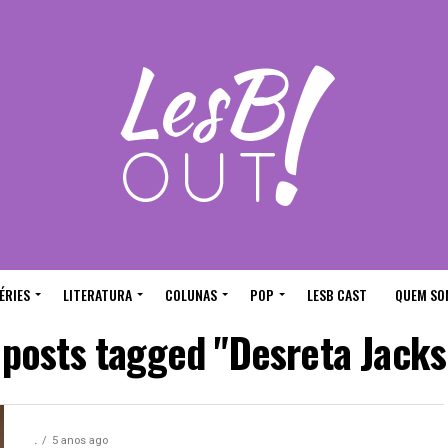
ÉRIES
LITERATURA
COLUNAS
POP
LESB CAST
QUEM SO
 posts tagged "Desreta Jack
.
5 anos ago