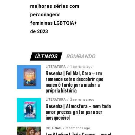
melhores séries com
Machado
personagens
femininas LGBTQIA+
de 2023
ÚLTIMOS
BOMBANDO
LITERATURA
1 semana ago
Resenha | Foi Mal, Cara – um
romance sobre descobrir que
nunca é tarde para mudar a
própria história
LITERATURA
2 semanas ago
Resenha | Atmosfera – nem todo
amor precisa gritar para ser
inesquecível
COLUNAS
2 semanas ago
LesB Indica | Três Graças – casal