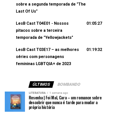
esqueça de visitar nosso site e também redes
sobre a segunda temporada de "The
sociais:Twitter: ⁠⁠⁠⁠@lesbout_br⁠⁠⁠⁠ Instagram: ⁠⁠⁠⁠@lesbout_br⁠⁠⁠⁠ TikTo
Last Of Us"
do LesB Cast:Apresentação de Karolen Passos
(⁠⁠⁠⁠⁠⁠@KarolenPassos⁠⁠⁠⁠⁠⁠)Participação de Bruna Fentanes
LesB Cast T04E01 - Nossos
01:05:27
(⁠⁠⁠⁠@brunarfentanes⁠⁠⁠⁠) e Pollyelly FlorêncioEdição de
pitacos sobre a terceira
Naiady Machado
temporada de "Yellowjackets"
LesB Cast T03E17 – as melhores
01:19:32
séries com personagens
femininas LGBTQIA+ de 2023
ÚLTIMOS
BOMBANDO
LITERATURA
1 semana ago
Resenha | Foi Mal, Cara – um romance sobre
descobrir que nunca é tarde para mudar a
própria história