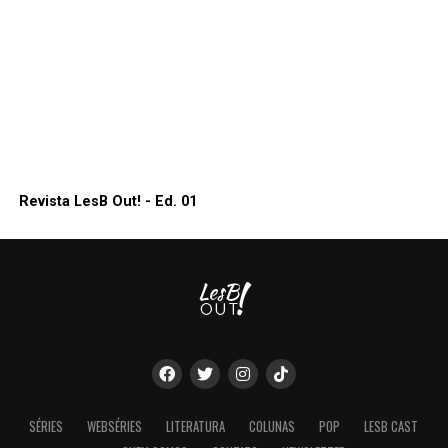
Revista LesB Out! - Ed. 01
SÉRIES
WEBSÉRIES
LITERATURA
COLUNAS
POP
LESB CAST