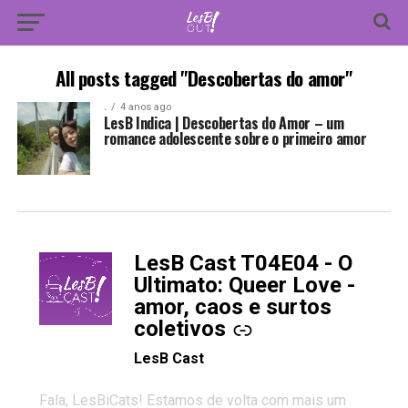
All posts tagged "Descobertas do amor"
.
4 anos ago
LesB Indica | Descobertas do Amor – um
romance adolescente sobre o primeiro amor
LesB Cast T04E04 - O
-
Ultimato: Queer Love -
amor, caos e surtos
coletivos
LesB Cast
Fala, LesBiCats! Estamos de volta com mais um