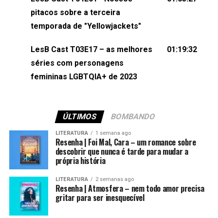
(⁠⁠⁠⁠@brunarfentanes⁠⁠⁠⁠) e Pollyelly FlorêncioEdição de
pitacos sobre a terceira
Naiady Machado
temporada de "Yellowjackets"
LesB Cast T03E17 – as melhores
01:19:32
séries com personagens
femininas LGBTQIA+ de 2023
ÚLTIMOS
BOMBANDO
LITERATURA
1 semana ago
Resenha | Foi Mal, Cara – um romance sobre
descobrir que nunca é tarde para mudar a
própria história
LITERATURA
2 semanas ago
Resenha | Atmosfera – nem todo amor precisa
gritar para ser inesquecível