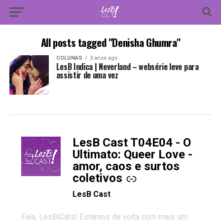
All posts tagged "Denisha Ghumra"
COLUNAS
3 anos ago
LesB Indica | Neverland – websérie leve para
assistir de uma vez
LesB Cast T04E04 - O
-
Ultimato: Queer Love -
amor, caos e surtos
coletivos
LesB Cast
Fala, LesBiCats! Estamos de volta com mais um