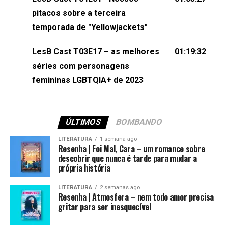
(⁠⁠⁠⁠@brunarfentanes⁠⁠⁠⁠) e Pollyelly FlorêncioEdição de
pitacos sobre a terceira
Naiady Machado
temporada de "Yellowjackets"
LesB Cast T03E17 – as melhores
01:19:32
séries com personagens
femininas LGBTQIA+ de 2023
ÚLTIMOS
BOMBANDO
LITERATURA
1 semana ago
Resenha | Foi Mal, Cara – um romance sobre
descobrir que nunca é tarde para mudar a
própria história
LITERATURA
2 semanas ago
Resenha | Atmosfera – nem todo amor precisa
gritar para ser inesquecível